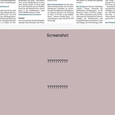
Screenshot
??????????
??????????