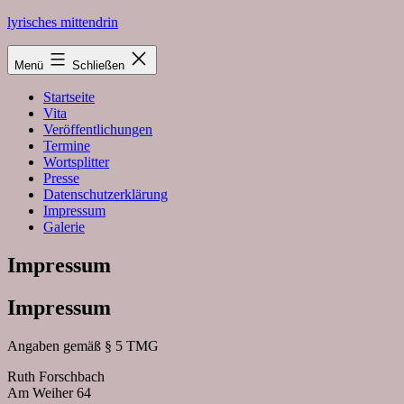
Zum
lyrisches mittendrin
Inhalt
springen
Menü
Schließen
Startseite
Vita
Veröffentlichungen
Termine
Wortsplitter
Presse
Datenschutzerklärung
Impressum
Galerie
Impressum
Impressum
Angaben gemäß § 5 TMG
Ruth Forschbach
Am Weiher 64